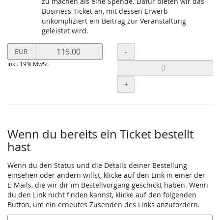
zu machen als eine Spende. Dafür bieten wir das
Business-Ticket an, mit dessen Erwerb
unkompliziert ein Beitrag zur Veranstaltung
geleistet wird.
Preis
Menge
-
EUR
in
inkl. 19% MwSt.
EUR
für
+
Business-
Ticket
setzen
Wenn du bereits ein Ticket bestellt
hast
Wenn du den Status und die Details deiner Bestellung
einsehen oder ändern willst, klicke auf den Link in einer der
E-Mails, die wir dir im Bestellvorgang geschickt haben. Wenn
du den Link nicht finden kannst, klicke auf den folgenden
Button, um ein erneutes Zusenden des Links anzufordern.