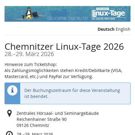
Zum
Haupt-
Inhalt
springen
Deutsch
English
Chemnitzer Linux-Tage 2026
bis
28.
–
29. März 2026
Hinweise zum Ticketshop:
Als Zahlungsmöglichkeiten stehen Kredit/Debitkarte (VISA,
Mastercard, etc.) und PayPal zur Verfügung.
Der Buchungszeitraum für diese Veranstaltung
ist beendet.
Zentrales Hörsaal- und Seminargebäude
Reichenhainer Straße 90
09126 Chemnitz
bis
28.
–
29. März 2026